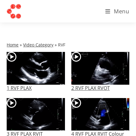
Skip
Menu
to
content
Home
»
Video Category
»
RVF
1 RVF PLAX
2 RVF PLAX RVOT
3 RVF PLAX RVIT
4 RVF PLAX RVIT Colour